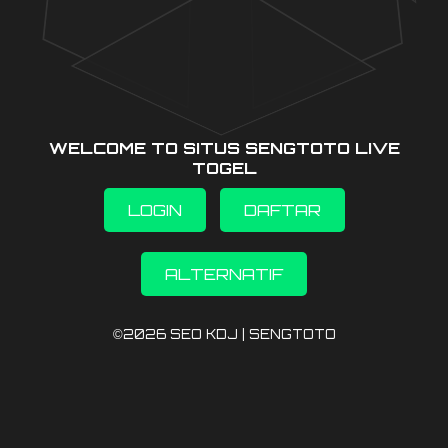
WELCOME TO SITUS SENGTOTO LIVE
TOGEL
LOGIN
DAFTAR
ALTERNATIF
©2026 SEO KDJ | SENGTOTO